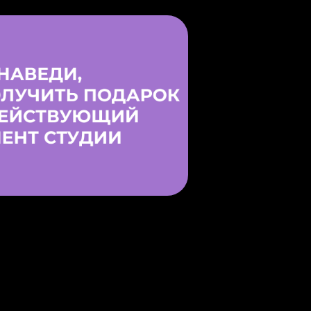
ополнительных занятия к
у абонемент по промокоду
KafemaGroove