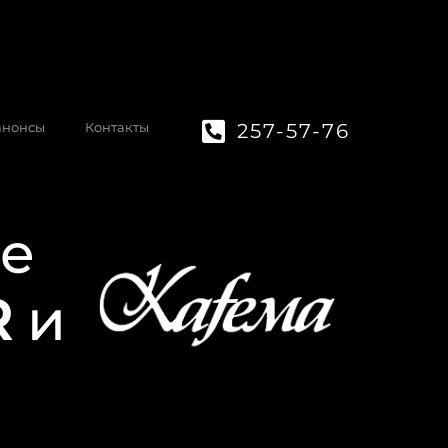
257-57-76
анонсы
Контакты
е
R
и