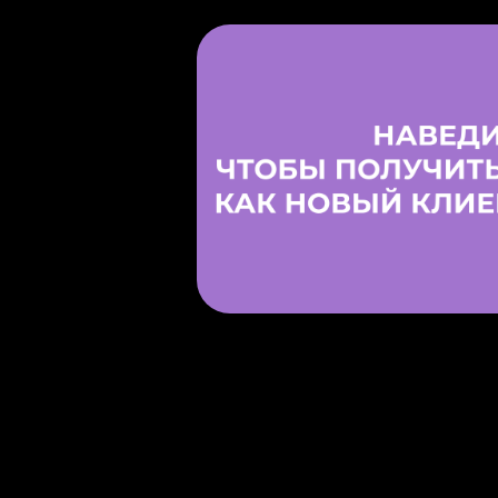
Дарим скидку 15% на пок
абонемента по пр
KafemaGroove