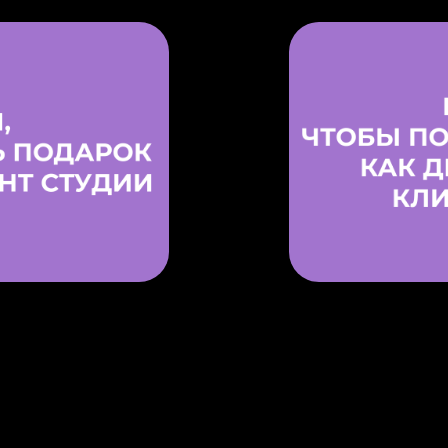
упку первого
Дарим два д
омокоду
действующем
New